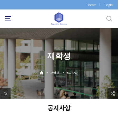
바
Home
Login
로
가
기
메
뉴
재학생
>
>
재학생
공지사항
공지사항