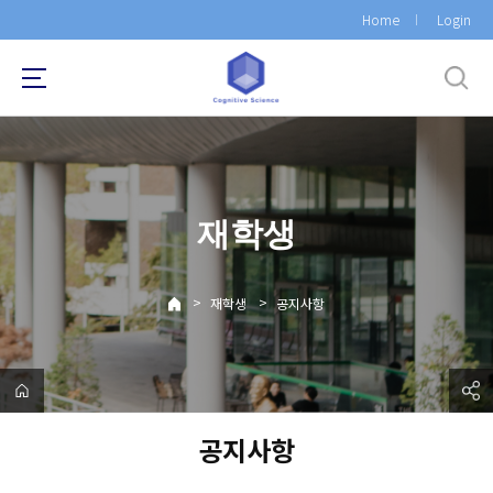
바
Home
Login
로
가
기
메
뉴
재학생
>
>
재학생
공지사항
공지사항